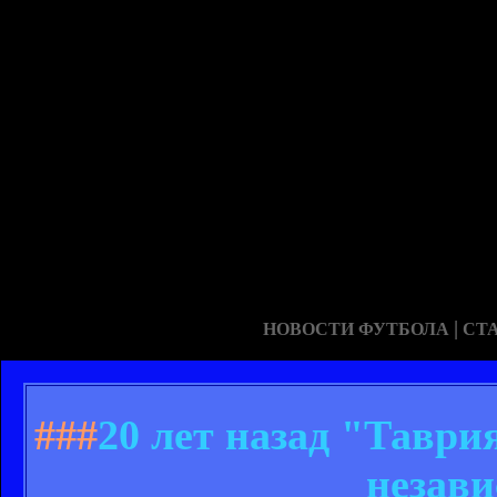
|
НОВОСТИ ФУТБОЛА
СТ
###
20 лет назад "Таври
незав