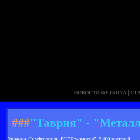
|
НОВОСТИ ФУТБОЛА
СТ
###
"Таврия" - "Металл
Украина. Симферополь. РС "Локомотив". 5 400 зрителей