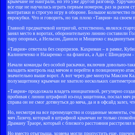
крымчане не наиграли, но это уже другой разговор. Удруча
все еще не научилась играть первым номером, раз за разом 
контратаки и строгую игру в обороне. Большое количество п
еврокубки. Что и говорить, но так плохо «Таврия» на своем п
Главной предматчевой интригой, естественно, являлся стар
занял место в воротах, оборонительную линию составили Го
пару опорных, а Нельсон, Данило и Мищенко с выдвинутым 
«Таврия» ответила без сюрпризов. Кахриман – в рамке, Куби
Калиниченко и Назаренко – на флангах, а Ади с Шиндером -
Начали команды без особой раскачки, включив довольно-таки
наладить контроль над мячом и перейти в позиционную атаку
значительно выше ворот. А вот через две минуты Максим Кал
полузащитнику крымчан не хватило нескольких сантиметров,
«Таврия» продолжала владеть инициативой, регулярно создав
пробивая с линии штрафной из-под защитника, послал мяч р
справа он не смог дотянуться до мяча, да и в офсайд залез, ч
Но, несмотря на все преимущество и созданные моменты, сче
мяч Лазичу, который в штрафной крымчан не только спокойно 
Драману Траоре, который с близкого расстояния расстрелял
Но вместо отыгрыша, хозяева могли пропустить еще, причем 