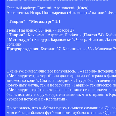
Главный арбитр: Евгений Арановский (Киев)
Ассистенты: Игорь Пономаренко (Николаев) ,Анатолий Фил
"Таврия" - "Металлург" 1:1
Голы:
Назаренко 55 (пен.) - Траоре 27
"Таврия":
Кахриман, Аделейе, Любичич (Платон 54), Кубик
"Металлург":
Бандура, Барановский, Чечер, Нельсон, Лазич
Голайдо
Предупреждения:
Бусаиди 37, Калиниченко 58 - Мищенко 29
Очень уж символично все получилось… «Таврия» потеряла по
«Металлургом», который она два года назад обыграла в фина
множество копий. Сначала поединок 21 тура был отменен из
новую дату матча, так и не засчитав «Таврии» техническое 
«Металлург», график которого на финише сезоне получился
были, поэтому его руководители заявили, что отправят в 
кубковой встречей с «Карпатами».
Но оказалось, что в «Металлурге» немного слукавили. Да, с
хотя и был разбавлен футболистами глубокого запаса. Однако