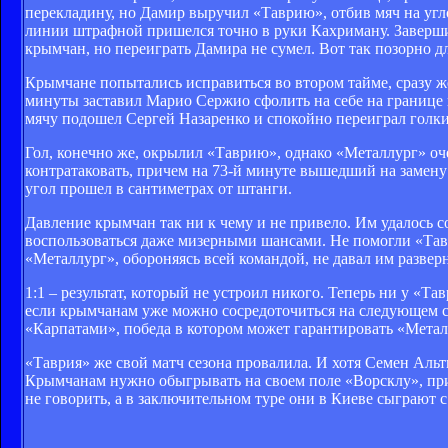
перекладину, но Дамир выручил «Таврию», отбив мяч на угло
линии штрафной пришелся точно в руки Кахриману. Заверши
крымчан, но переиграть Дамира не сумел. Вот так позорно д
Крымчане попытались исправиться во втором тайме, сразу же
минуты заставил Марио Сержио сфолить на себе на границе 
мячу подошел Сергей Назаренко и спокойно переиграл голкип
Гол, конечно же, окрылил «Таврию», однако «Металлург» оче
контратаковать, причем на 73-й минуте вышедший на замену 
угол прошел в сантиметрах от штанги.
Давление крымчан так ни к чему и не привело. Им удалось 
воспользоваться даже мизерными шансами. Не помогли «Тав
«Металлург», обороняясь всей командой, не давал им развер
1:1 – результат, который не устроил никого. Теперь ни у «Т
если крымчанам уже можно сосредоточиться на следующем се
«Карпатами», победа в котором может гарантировать «Металл
«Таврия» же свой матч сезона провалила. И хотя Семен Альт
Крымчанам нужно обыгрывать на своем поле «Ворсклу», при
не говорить, а в заключительном туре они в Киеве сыграют 