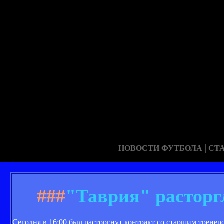
|
НОВОСТИ ФУТБОЛА
СТ
###
"Таврия" расторг
Сегодня в 16:00 был расторгнут контракт со старшим трен