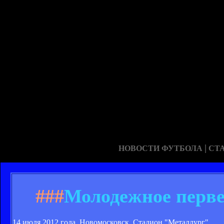
|
НОВОСТИ ФУТБОЛА
СТ
###
Молодежное перве
14 июля 2012 года. Новомосковск. Стадион "Металлург".