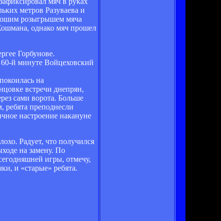
зафиксировал мяч в руках
льких метров Разуваева и
орошим розыгрышем мяча
Кошмана, однако мяч прошел
ргее Горбунове.
а 60-й минуте Войцеховский
спокоилась на
нцовке встречи днепрян,
рез сами ворота. Больше
, ребята преподнесли
ичное настроение накануне
охо. Радует, что получился
ыходе на замену. По
 сегодняшней игры, отмечу,
ки, и «старые» ребята.