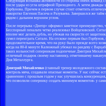
Следующая вспышка активности со стороны обеих команд слу
после удара из угла штрафной Приходного. А затем дважды 
Горбунова. Причем в первом случае стоит отметить отличн
накоротке Евгения Пасича и Разуваева. Завершился же тай
рядом с дальним верхним углом.
После перерыва «Днепр» оформил заметное преимущество, ч
Бесспорный пенальти четко реализовал Войцеховский. Ситало
вполне мог делать дубль, но убежав на скорости от защитник
сумел переиграть Ситало. На отскоке первым был Горбунов, 
продолжительное время, что на руку было прежде всего хоз
когда на 80-й минуте Калюжный убежал на рандеву с Варцабо
таких вольностей соперникам подопечные Дмитрия Михайлен
отличный подарок своему наставнику, отметившему наканун
Дня Металлурга.
Дмитрий Михайленко
(главный тренер молодежного состава
контроль мяча, создавали опасные моменты. У нас сейчас ес
сравнению с прошлым годом у нас улучшилась конкуренция, к
что позволили сопернику создать минимум моментов- у сами