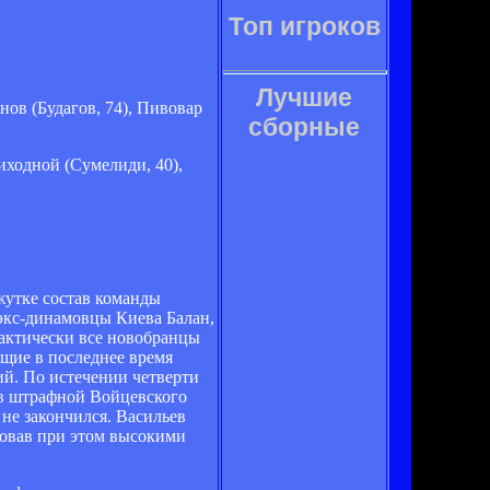
Топ игроков
Лучшие
унов (Будагов, 74), Пивовар
сборные
иходной (Сумелиди, 40),
утке состав команды
 экс-динамовцы Киева Балан,
рактически все новобранцы
щие в последнее время
ий. По истечении четверти
 в штрафной Войцевского
 не закончился. Васильев
ловав при этом высокими