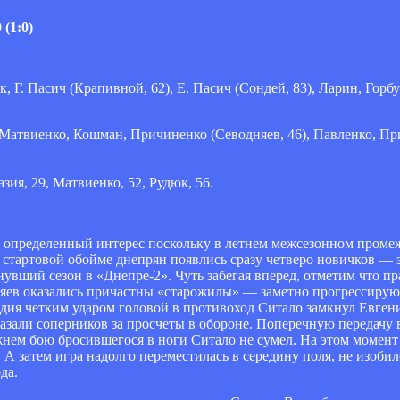
(1:0)
ок, Г. Пасич (Крапивной, 62), Е. Пасич (Сондей, 83), Ларин, Горб
я, Матвиенко, Кошман, Причиненко (Севодняев, 46), Павленко, Пр
зия, 29, Матвиенко, 52, Рудюк, 56.
определенный интерес поскольку в летнем межсезонном промеж
в стартовой обойме днепрян появлись сразу четверо новичков —
увший сезон в «Днепре-2». Чуть забегая вперед, отметим что п
озяев оказались причастны «старожилы» — заметно прогрессирую
дия четким ударом головой в противоход Ситало замкнул Евген
азали соперников за просчеты в обороне. Поперечную передачу
жнем бою бросившегося в ноги Ситало не сумел. На этом момент
 А затем игра надолго переместилась в середину поля, не изоби
да.