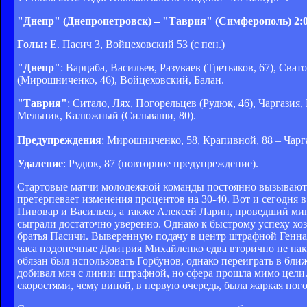
"Днепр" (Днепропетровск) – "Таврия" (Симферополь) 2:0 
Голы:
Е. Пасич 3, Войцеховский 53 (с пен.)
"Днепр"
: Варцаба, Васильев, Разуваев (Третьяков, 67), Сват
(Мирошниченко, 46), Войцеховский, Балан.
"Таврия"
: Ситало, Лях, Погорельцев (Рудюк, 46), Чаргази
Мельник, Калюжный (Сильваши, 80).
Предупреждения
: Мирошниченко, 58, Крапивной, 88 – Чарга
Удаление
: Рудюк, 87 (повторное предупреждение).
Стартовые матчи молодежной команды постоянно вызывают 
претерпевает изменения процентов на 30-40. Вот и сегодня 
Пивовар и Васильев, а также Алексей Ларин, проведший мин
сыграли достаточно уверенно. Однако к быстрому успеху х
братья Пасичи. Выверенную подачу в центр штрафной Генна
часа подопечные Дмитрия Михайленко едва вторично не нак
обязан был использовать Горбунов, однако переиграть в бли
добивал мяч с линии штрафной, но сфера прошла мимо цели.
скоростями, чему виной, в первую очередь, была жаркая пого