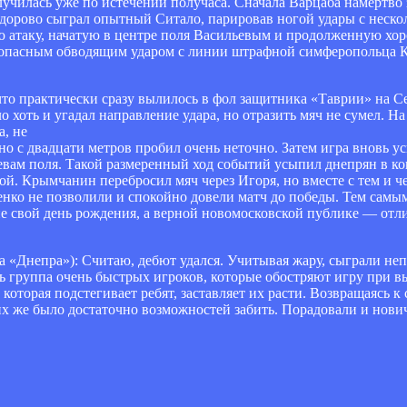
чилась уже по истечении получаса. Сначала Варцаба намертво 
здорово сыграл опытный Ситало, парировав ногой удары с неско
ую атаку, начатую в центре поля Васильевым и продолженную х
м опасным обводящим ударом с линии штрафной симферопольца 
то практически сразу вылилось в фол защитника «Таврии» на Се
 хоть и угадал направление удара, но отразить мяч не сумел. Н
а, не
но с двадцати метров пробил очень неточно. Затем игра вновь у
яевам поля. Такой размеренный ход событий усыпил днепрян в ко
й. Крымчанин перебросил мяч через Игоря, но вместе с тем и че
ко не позволили и спокойно довели матч до победы. Тем самым
е свой день рождения, а верной новомосковской публике — отл
 «Днепра»): Считаю, дебют удался. Учитывая жару, сыграли непл
ть группа очень быстрых игроков, которые обостряют игру при в
оторая подстегивает ребят, заставляет их расти. Возвращаясь к
х же было достаточно возможностей забить. Порадовали и нович