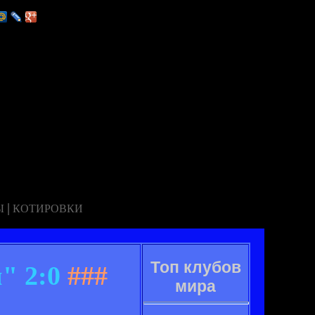
|
Ы
КОТИРОВКИ
Топ клубов
" 2:0
###
мира